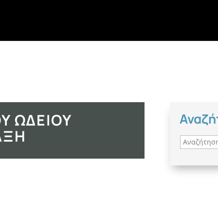
Υ ΩΔΕΊΟΥ
Αναζή
ΆΞΗ