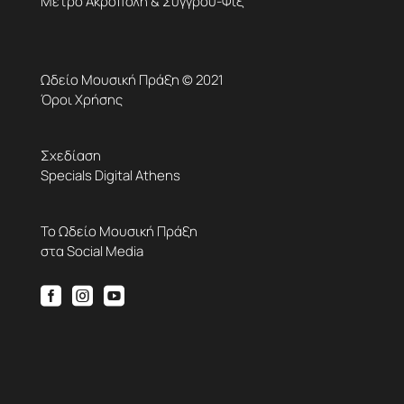
Μετρό Ακρόπολη & Συγγρού-Φιξ
Ωδείο Μουσική Πράξη © 2021
Όροι Χρήσης
Σχεδίαση
Specials Digital Athens
Το Ωδείο Μουσική Πράξη
στα Social Media


