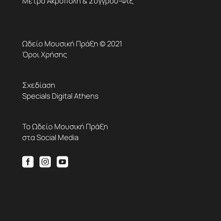
Μετρό Ακρόπολη & Συγγρού-Φιξ
Ωδείο Μουσική Πράξη © 2021
Όροι Χρήσης
Σχεδίαση
Specials Digital Athens
Το Ωδείο Μουσική Πράξη
στα Social Media


