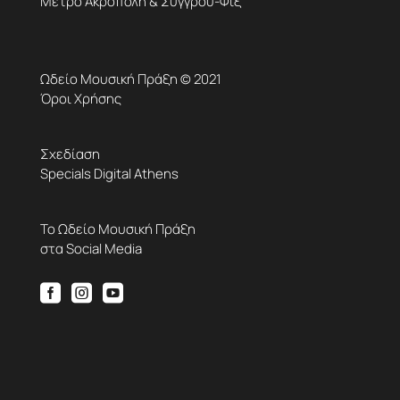
Μετρό Ακρόπολη & Συγγρού-Φιξ
Ωδείο Μουσική Πράξη © 2021
Όροι Χρήσης
Σχεδίαση
Specials Digital Athens
Το Ωδείο Μουσική Πράξη
στα Social Media


