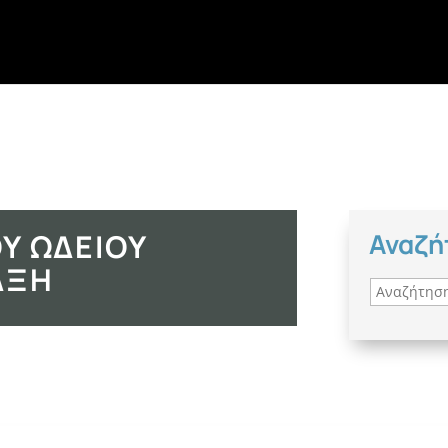
Υ ΩΔΕΊΟΥ
Αναζή
ΆΞΗ