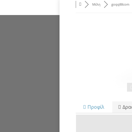
Μέλη
goqq88com
Προφίλ
Δρα