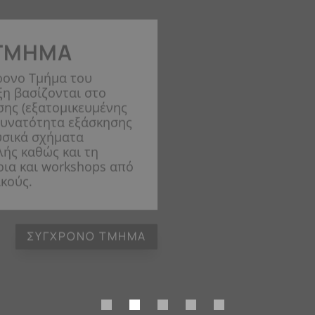
ΤΜΉΜΑ
ρονο Τμήμα του
η βασίζονται στο
σης (εξατομικευμένης
 δυνατότητα εξάσκησης
υσικά σχήματα
ής καθώς και τη
ρια και workshops από
κούς.
ΣΎΓΧΡΟΝΟ ΤΜΉΜΑ