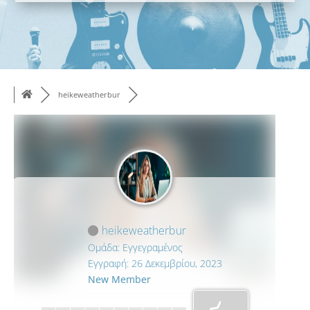
heikeweatherbur
heikeweatherbur
Ομάδα: Εγγεγραμένος
Εγγραφή: 26 Δεκεμβρίου, 2023
New Member