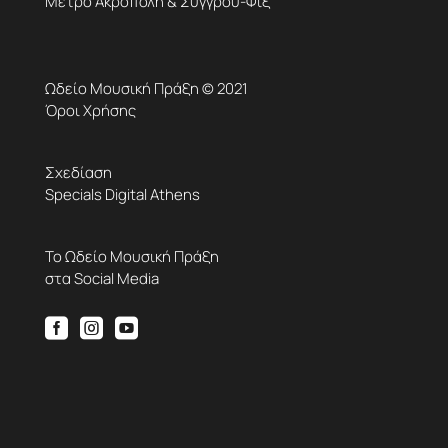
Μετρό Ακρόπολη & Συγγρού-Φιξ
Ωδείο Μουσική Πράξη © 2021
Όροι Χρήσης
Σχεδίαση
Specials Digital Athens
Το Ωδείο Μουσική Πράξη
στα Social Media


