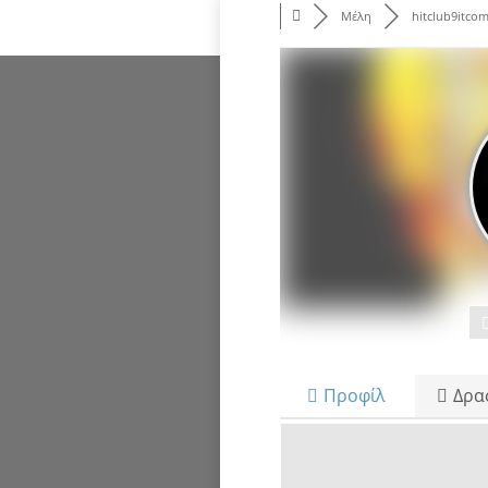
Μέλη
hitclub9itco
Προφίλ
Δρα