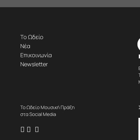
Το Ωδείο
Νέα
Επικοινωνία
Newsletter
Το Ωδείο Μουσική Πράξη
στα Social Media


