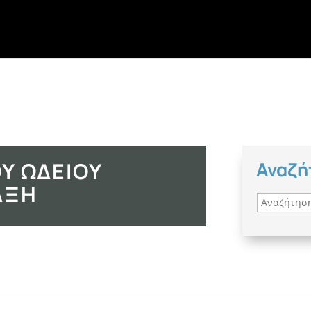
Υ ΩΔΕΊΟΥ
Αναζή
ΆΞΗ