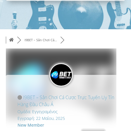
I9BET – Sân Chơi Cá...
I9BET – Sân Chơi Cá Cược Trực Tuyến Uy Tín
Hàng Đầu Châu Á
Ομάδα: Εγγεγραμένος
Εγγραφή: 22 Μαΐου, 2025
New Member