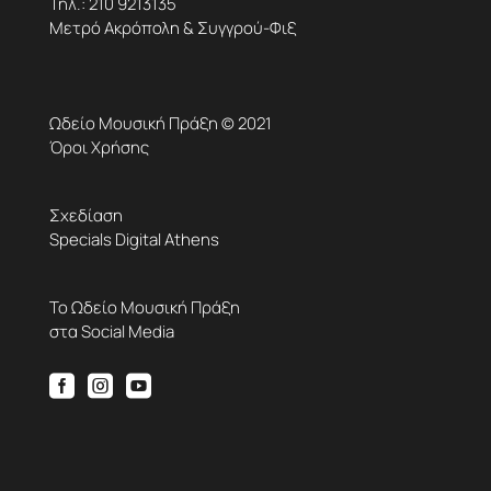
Τηλ.:
210 9213135
Μετρό Ακρόπολη & Συγγρού-Φιξ
Ωδείο Μουσική Πράξη © 2021
Όροι Χρήσης
Σχεδίαση
Specials Digital Athens
Το Ωδείο Μουσική Πράξη
στα Social Media


