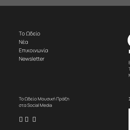
Το Ωδείο
Νέα
Επικοινωνία
Newsletter
Το Ωδείο Μουσική Πράξη
στα Social Media


