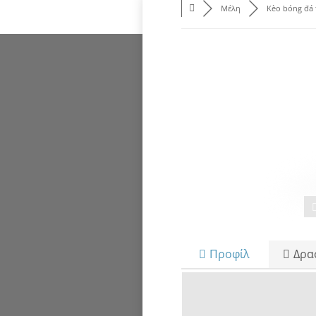
Μέλη
Kèo bóng đá t
Προφίλ
Δρα