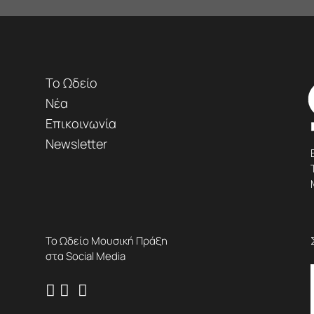
Το Ωδείο
Νέα
Επικοινωνία
Newsletter
Το Ωδείο Μουσική Πράξη
στα Social Media


