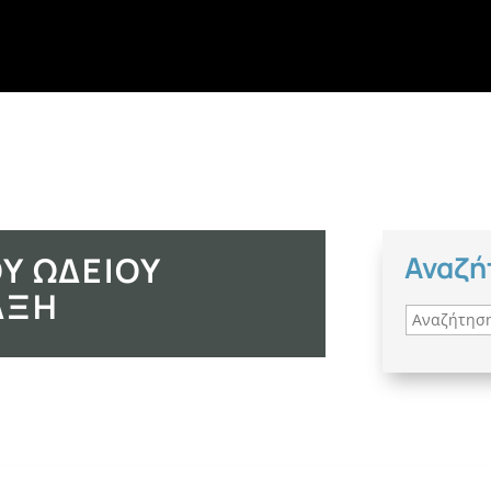
Υ ΩΔΕΊΟΥ
Αναζή
ΆΞΗ