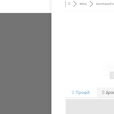
Μέλη
keonhacai51
Προφίλ
Δρα