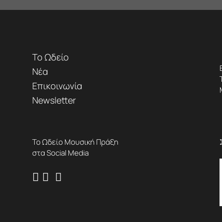
Το Ωδείο
Νέα
Επικοινωνία
Newsletter
Το Ωδείο Μουσική Πράξη
στα Social Media


