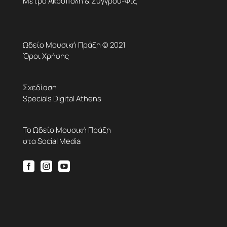
Μετρό Ακρόπολη & Συγγρού-Φιξ
Ωδείο Μουσική Πράξη © 2021
Όροι Χρήσης
Σχεδίαση
Specials Digital Athens
Το Ωδείο Μουσική Πράξη
στα Social Media


