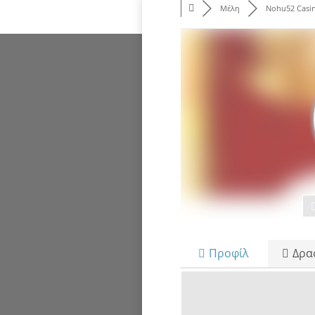
Μέλη
Nohu52 Casi
Προφίλ
Δρα