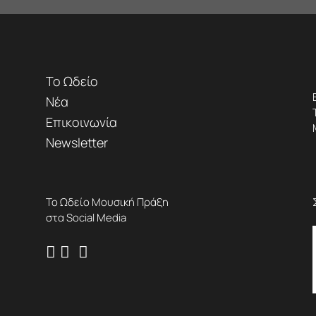
Το Ωδείο
Νέα
Επικοινωνία
Newsletter
Το Ωδείο Μουσική Πράξη
στα Social Media


