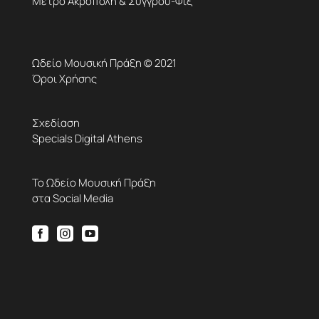
Μετρό Ακρόπολη & Συγγρού-Φιξ
Ωδείο Μουσική Πράξη © 2021
Όροι Χρήσης
Σχεδίαση
Specials Digital Athens
Το Ωδείο Μουσική Πράξη
στα Social Media


