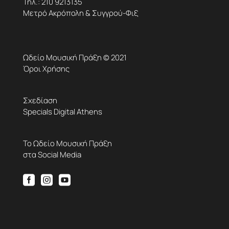
Τηλ.:
210 9213135
Μετρό Ακρόπολη & Συγγρού-Φιξ
Ωδείο Μουσική Πράξη © 2021
Όροι Χρήσης
Σχεδίαση
Specials Digital Athens
Το Ωδείο Μουσική Πράξη
στα Social Media


