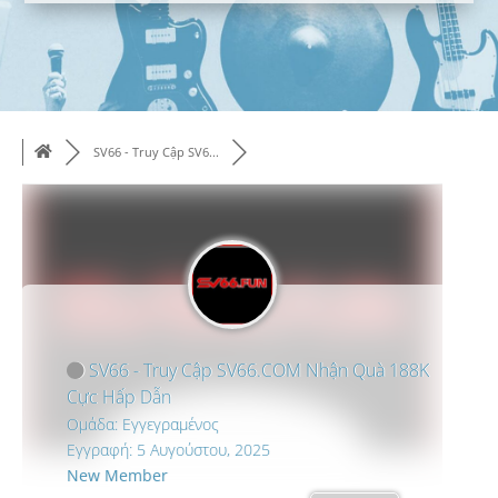
SV66 - Truy Cập SV6...
SV66 - Truy Cập SV66.COM Nhận Quà 188K
Cực Hấp Dẫn
Ομάδα: Εγγεγραμένος
Εγγραφή: 5 Αυγούστου, 2025
New Member