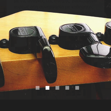
στο συνδυασμό εξειδίκευσης
(εξατομικευμένης διδασκαλίας) με την
δυνατότητα εξάσκησης και σύμπραξης
σε μουσικά σχήματα σπουδαστών της
σχολής καθώς και τη συμμετοχή σε
σεμινάρια και workshops από
διακεκριμένους μουσικούς.
ΣΎΓΧΡΟΝΟ ΤΜΉΜΑ