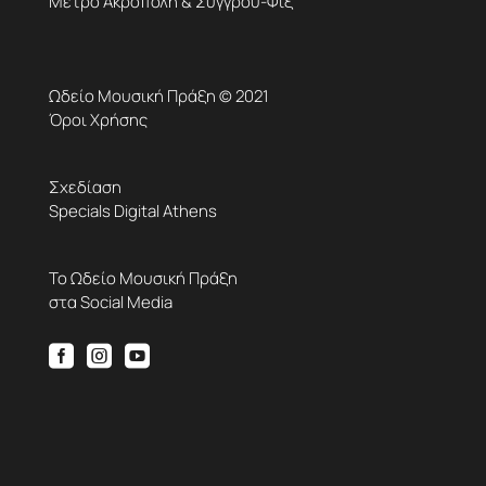
Μετρό Ακρόπολη & Συγγρού-Φιξ
Ωδείο Μουσική Πράξη © 2021
Όροι Χρήσης
Σχεδίαση
Specials Digital Athens
Το Ωδείο Μουσική Πράξη
στα Social Media


