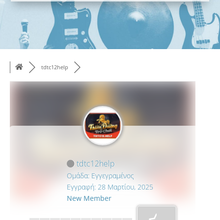
tdtc12help
tdtc12help
Ομάδα: Εγγεγραμένος
Εγγραφή: 28 Μαρτίου, 2025
New Member