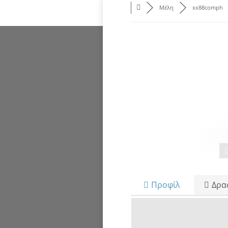
Μέλη
xx88comph
Προφίλ
Δρα