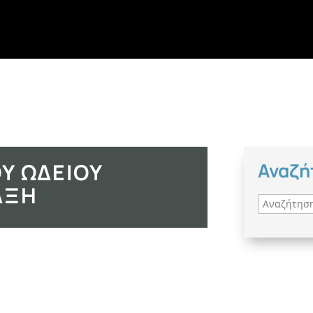
Υ ΩΔΕΊΟΥ
Αναζή
ΆΞΗ