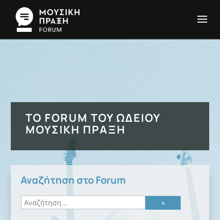
ΤΟ FORUM ΤΟΥ ΩΔΕΊΟΥ
ΜΟΥΣΙΚΉ ΠΡΆΞΗ
Αναζήτηση στο Forum