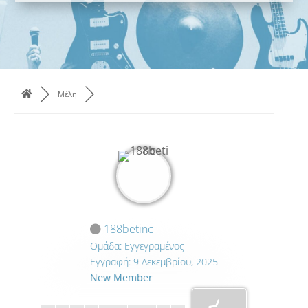
Μέλη
188betinc
Ομάδα: Εγγεγραμένος
Εγγραφή: 9 Δεκεμβρίου, 2025
New Member