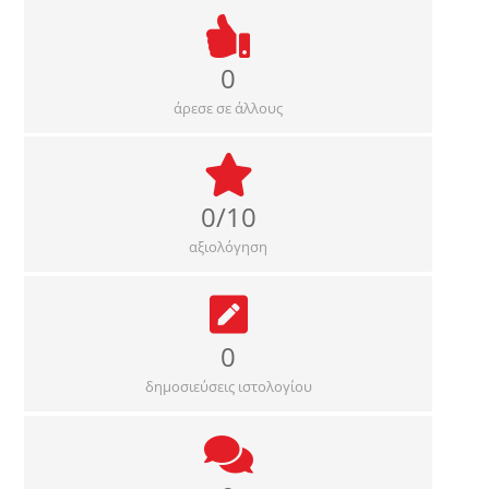
0
άρεσε σε άλλους
0/10
αξιολόγηση
0
δημοσιεύσεις ιστολογίου