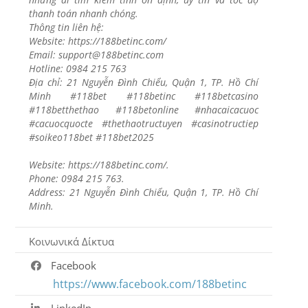
thanh toán nhanh chóng.
Thông tin liên hệ:
Website: https://188betinc.com/
Email: support@188betinc.com
Hotline: 0984 215 763
Địa chỉ: 21 Nguyễn Đình Chiểu, Quận 1, TP. Hồ Chí
Minh #118bet #118betinc #118betcasino
#118betthethao #118betonline #nhacaicacuoc
#cacuocquocte #thethaotructuyen #casinotructiep
#soikeo118bet #118bet2025
Website: https://188betinc.com/.
Phone: 0984 215 763.
Address: 21 Nguyễn Đình Chiểu, Quận 1, TP. Hồ Chí
Minh.
Κοινωνικά Δίκτυα
Facebook
https://www.facebook.com/188betinc