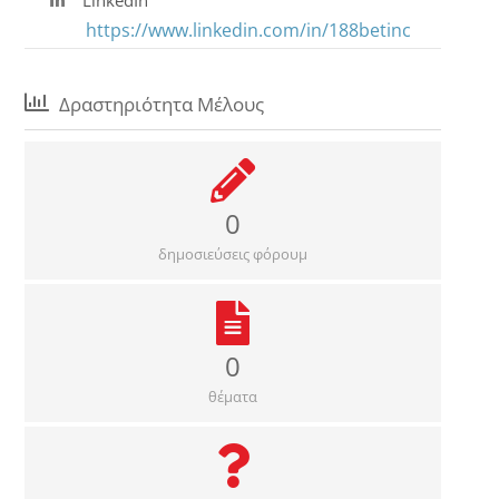
LinkedIn
https://www.linkedin.com/in/188betinc
Δραστηριότητα Μέλους
0
δημοσιεύσεις φόρουμ
0
θέματα