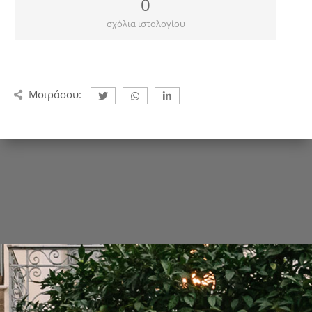
0
σχόλια ιστολογίου
Μοιράσου: