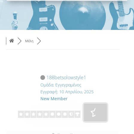
Μέλη
188betsolowstyle1
Ομάδα: Εγγεγραμένος
Εγγραφή: 10 Απριλίου, 2025
New Member