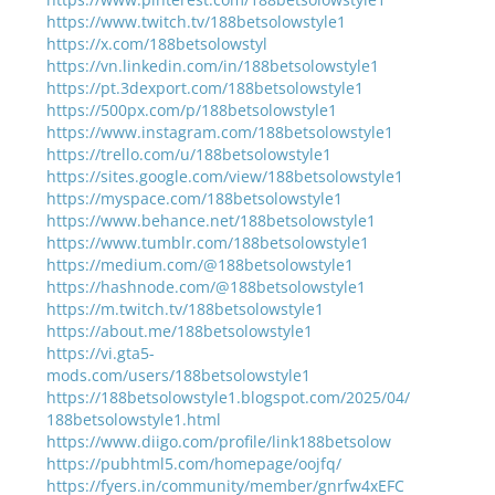
https://www.twitch.tv/188betsolowstyle1
https://x.com/188betsolowstyl
https://vn.linkedin.com/in/188betsolowstyle1
https://pt.3dexport.com/188betsolowstyle1
https://500px.com/p/188betsolowstyle1
https://www.instagram.com/188betsolowstyle1
https://trello.com/u/188betsolowstyle1
https://sites.google.com/view/188betsolowstyle1
https://myspace.com/188betsolowstyle1
https://www.behance.net/188betsolowstyle1
https://www.tumblr.com/188betsolowstyle1
https://medium.com/@188betsolowstyle1
https://hashnode.com/@188betsolowstyle1
https://m.twitch.tv/188betsolowstyle1
https://about.me/188betsolowstyle1
https://vi.gta5-
mods.com/users/188betsolowstyle1
https://188betsolowstyle1.blogspot.com/2025/04/
188betsolowstyle1.html
https://www.diigo.com/profile/link188betsolow
https://pubhtml5.com/homepage/oojfq/
https://fyers.in/community/member/gnrfw4xEFC