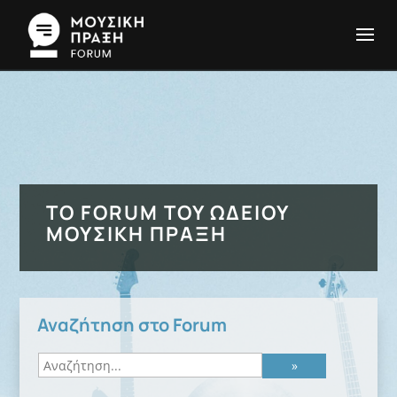
ΤΟ FORUM ΤΟΥ ΩΔΕΊΟΥ
ΜΟΥΣΙΚΉ ΠΡΆΞΗ
Αναζήτηση στο Forum