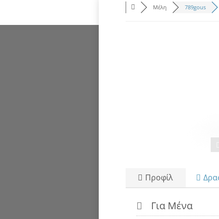
Μέλη
789gous
Προφίλ
Δρα
Για Μένα