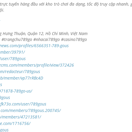
 trực tuyến hàng đầu với kho trò chơi đa dạng, tốc độ truy cập nhanh, g
ội.
ng Hưng Thuận, Quận 12, Hồ Chí Minh, Việt Nam
s #trangchu789go #nhacai789go #casino789go
ynews.com/profiles/6566351-789-gous
member/39791/
/user/789gous
tecms.com/members/profile/view/372426
om/redacteur/789gous
hub/member/vp77rRBc4D
us
/971878-789go-us/
89gous
ocfk73o.com/user/789gous
ms.com/members/789gous.200745/
ro/members/47213581/
re.com/1716756/
9gous