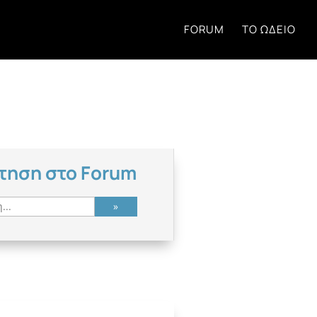
FORUM
ΤΟ ΩΔΕΊΟ
τηση στο Forum