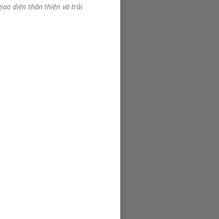
iao diện thân thiện và trải