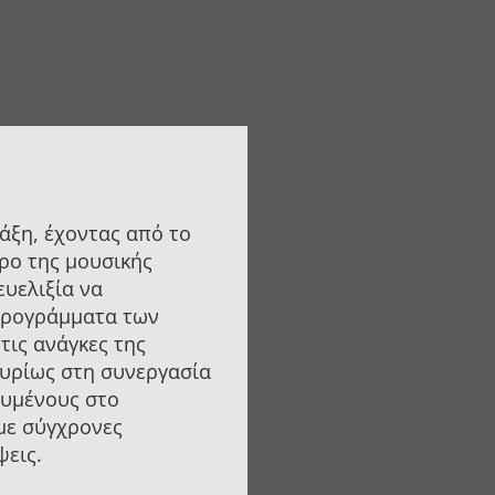
άξη, έχοντας από το
ρο της μουσικής
ευελιξία να
προγράμματα των
τις ανάγκες της
κυρίως στη συνεργασία
ευμένους στο
 με σύγχρονες
ψεις.