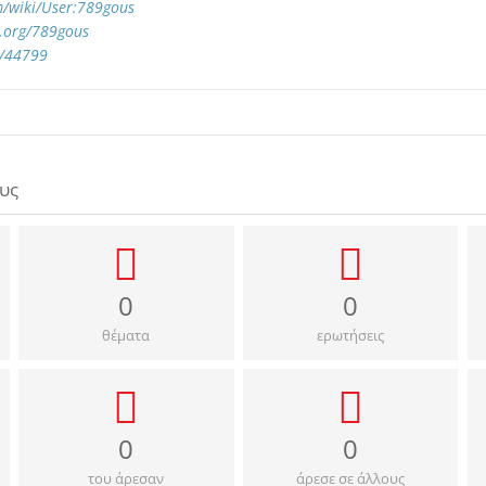
m/wiki/User:789gous
y.org/789gous
e/44799
υς
0
0
θέματα
ερωτήσεις
0
0
του άρεσαν
άρεσε σε άλλους