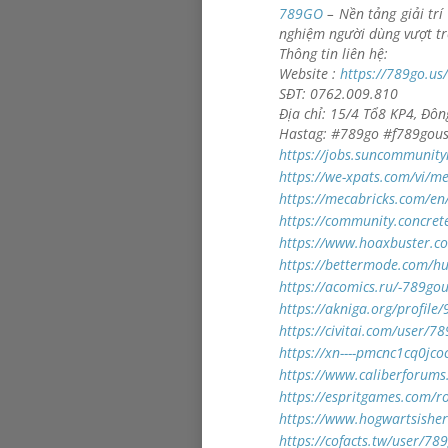
789GO
– Nền tảng giải trí
nghiệm người dùng vượt tr
Thông tin liên hệ:
Website :
https://789go.us/
SĐT: 0762.009.810
Địa chỉ: 15/4 Tổ8 KP4, Đô
Hastag: #789go #f789gou
https://jobs.suncommunit
https://we-xpats.com/vi/
https://mecabricks.com/en
https://community.concre
https://www.hoaxbuster.c
https://bettermode.com/
https://acomics.ru/-789go
https://akniga.org/profile
https://civitai.com/user/7
https://xn----pmcnc1cq0jc
https://www.caliberforu
https://espritgames.com/
https://www.hogwartsishe
https://cofacts.tw/user/78