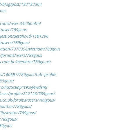
et/blog/post/183183304
gous
orums/user-34236.html
t/user/789gous
uestion/details/id/1101296
s/users/789gous/
cation/7370356/vietnam/789gous
h/forums/users/789gous
os.com.br/membro/789go-us/
rs/140697/789gous?tab=profile
789gous/
ers/hqz5s6np1t92vf4wdemj
/user/profile/222126/789gous/
h.co.uk/forums/users/789gous/
m/author/789gous/
illustrator/789gous/
e/789gous/
789gous