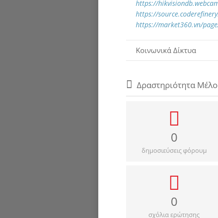
https://hikvisiondb.webca
https://source.coderefiner
https://market360.vn/pag
Κοινωνικά Δίκτυα
Δραστηριότητα Μέλο
0
δημοσιεύσεις φόρουμ
0
σχόλια ερώτησης