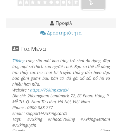
Προφίλ
Δραστηριότητα
Για Μένα
79king
cung cấp một kho tàng trò chơi đa dạng, đáp
ứng mọi sở thích của người chơi. Bạn có thể dễ dàng
tìm thấy các trò chơi từ truyền thống đến hiện đại,
bao gồm game bài, bắn cá, đá gà, xổ số, nổ hũ và
nhiều hơn nữa.
Website :
https://79king.cards/
Địa chỉ: 2Keangnam Landmark 72, E6 Phạm Hùng, P.
Mễ Trì, Q. Nam Từ Liêm, Hà Nội, Việt Nam
Phone : 0900 888 777
Email : support@79king.cards
Tags: #79king #nhacai79king #79kingvietnam
#79kinguytin
Google Sites: