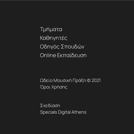
Τμήματα
Καθηγητές
Οδηγός Σπουδών
Online Εκπαίδευση
Ωδείο Μουσική Πράξη © 2021
Όροι Χρήσης
Σχεδίαση
Specials Digital Athens