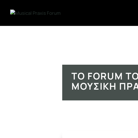
ΤΟ FORUM ΤΟ
ΜΟΥΣΙΚΉ ΠΡ