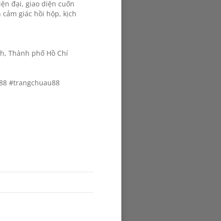
iện đại, giao diện cuốn
cảm giác hồi hộp, kịch
nh, Thành phố Hồ Chí
88 #trangchuau88