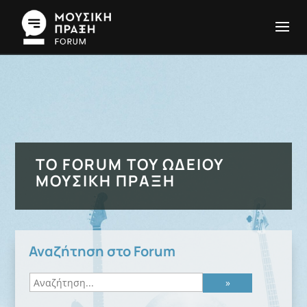
ΤΟ FORUM ΤΟΥ ΩΔΕΊΟΥ
ΜΟΥΣΙΚΉ ΠΡΆΞΗ
Αναζήτηση στο Forum