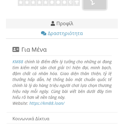
Προφίλ
Δραστηριότητα
Για Μένα
KM88
chính là điểm đến lý tưởng cho những ai đang
tìm kiếm một sân chơi giải trí hiện đại, minh bạch,
đậm chất cá nhân hóa. Giao diện thân thiện, tỷ lệ
thưởng hấp dẫn, hệ thống bảo mật chuẩn quốc tế
chính là lý do hàng triệu người chơi lựa chọn thương
hiệu này mỗi ngày. Cùng bài viết bên dưới đây tìm
hiểu rõ hơn về nền tảng này.
Website:
https://km88.loan/
Κοινωνικά Δίκτυα