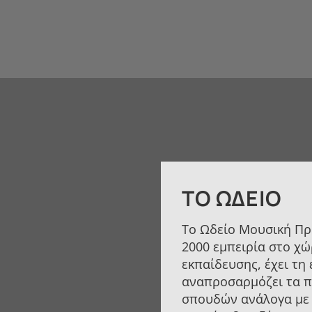
ΤΟ ΩΔΕΊΟ
Το Ωδείο Μουσική Πρ
2000 εμπειρία στο χώ
εκπαίδευσης, έχει τη 
αναπροσαρμόζει τα 
σπουδών ανάλογα με 