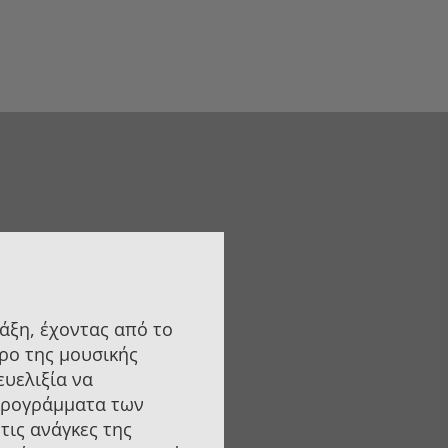
άξη, έχοντας από το
ρο της μουσικής
ευελιξία να
προγράμματα των
τις ανάγκες της