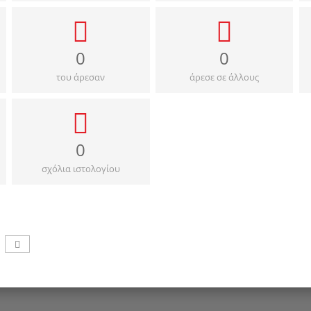
0
0
του άρεσαν
άρεσε σε άλλους
0
σχόλια ιστολογίου