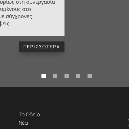
κυρίως στη συνεργασία
ευμένους στο
 με σύγχρονες
ψεις.
ΠΕΡΙΣΣΟΤΕΡΑ
Το Ωδείο
Νέα