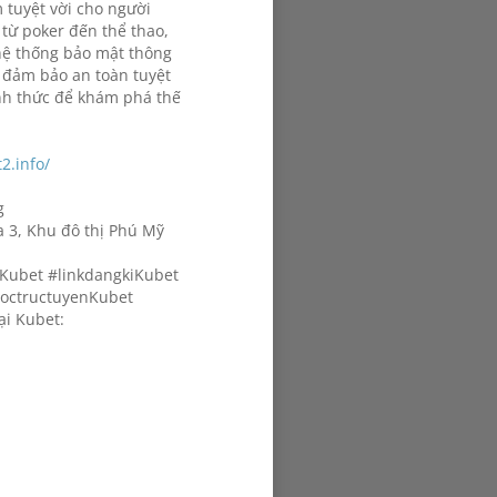
 tuyệt vời cho người
 từ poker đến thể thao,
 hệ thống bảo mật thông
, đảm bảo an toàn tuyệt
ính thức để khám phá thế
2.info/
g
 3, Khu đô thị Phú Mỹ
uKubet #linkdangkiKubet
octructuyenKubet
i Kubet: