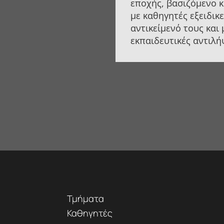
εποχής, βασιζόμενο 
με καθηγητές εξειδικ
αντικείμενό τους και
εκπαιδευτικές αντιλή
Τμήματα
Καθηγητές