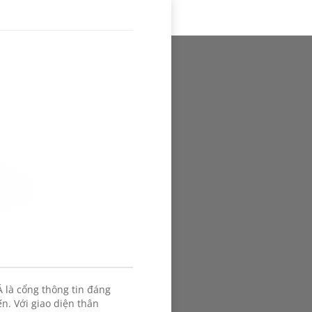
Á là cổng thông tin đáng
ến. Với giao diện thân