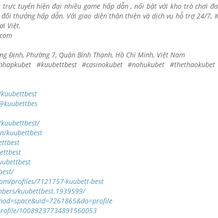
 trực tuyến hiện đại nhiều game hấp dẫn , nổi bật với kho trò chơi đa
đổi thưởng hấp dẫn. Với giao diện thân thiện và dịch vụ hỗ trợ 24/7,
i Việt.
.com
ng Định, Phường 7, Quận Bình Thạnh, Hồ Chí Minh, Việt Nam
nhapkubet #kuubettbest #casinokubet #nohukubet #thethaokubet
/kuubettbest
@kuubettbes
/kuubettbest/
in/kuubettbest
ettbest
ettbest
uubettbest
best/
om/profiles/7121757-kuubett-best
mbers/kuubettbest.1939599/
?mod=space&uid=7261865&do=profile
/profile/10089237734891560053