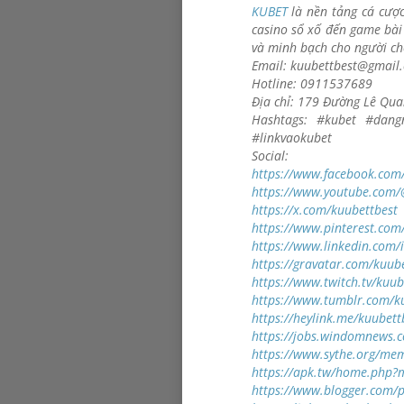
KUBET
là nền tảng cá cược
casino sổ xố đến game bài 
và minh bạch cho người chơ
Email: kuubettbest@gmail
Hotline: 0911537689
Địa chỉ: 179 Đường Lê Qua
Hashtags: #kubet #dang
#linkvaokubet
Social:
https://www.facebook.com
https://www.youtube.com/
https://x.com/kuubettbest
https://www.pinterest.com
https://www.linkedin.com/
https://gravatar.com/kuub
https://www.twitch.tv/kuub
https://www.tumblr.com/k
https://heylink.me/kuubett
https://jobs.windomnews.c
https://www.sythe.org/me
https://apk.tw/home.php
https://www.blogger.com