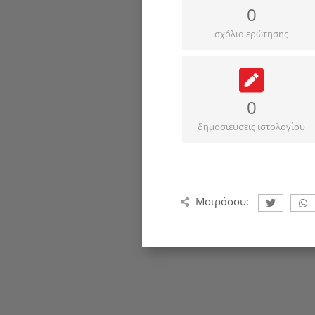
0
σχόλια ερώτησης
0
δημοσιεύσεις ιστολογίου
Μοιράσου: