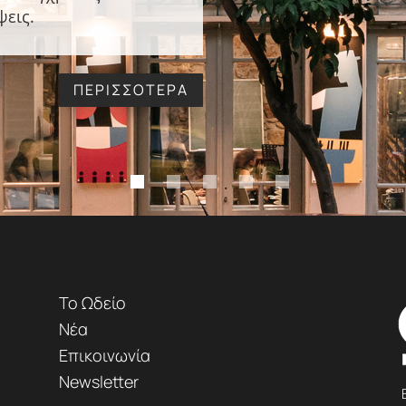
ψεις.
ΠΕΡΙΣΣΟΤΕΡΑ
Το Ωδείο
Νέα
Επικοινωνία
Newsletter