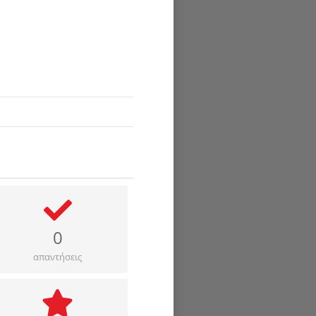
0
απαντήσεις