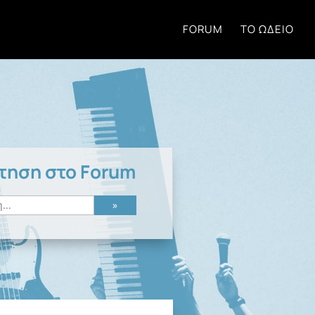
FORUM
ΤΟ ΩΔΕΊΟ
τηση στο Forum