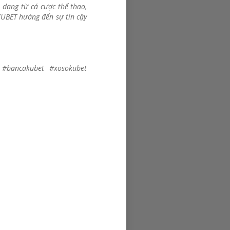
 dạng từ cá cược thể thao,
 KUBET hướng đến sự tin cậy
 #bancakubet #xosokubet