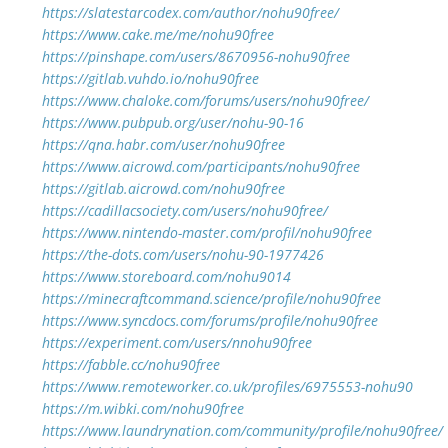
https://slatestarcodex.com/author/nohu90free/
https://www.cake.me/me/nohu90free
https://pinshape.com/users/8670956-nohu90free
https://gitlab.vuhdo.io/nohu90free
https://www.chaloke.com/forums/users/nohu90free/
https://www.pubpub.org/user/nohu-90-16
https://qna.habr.com/user/nohu90free
https://www.aicrowd.com/participants/nohu90free
https://gitlab.aicrowd.com/nohu90free
https://cadillacsociety.com/users/nohu90free/
https://www.nintendo-master.com/profil/nohu90free
https://the-dots.com/users/nohu-90-1977426
https://www.storeboard.com/nohu9014
https://minecraftcommand.science/profile/nohu90free
https://www.syncdocs.com/forums/profile/nohu90free
https://experiment.com/users/nnohu90free
https://fabble.cc/nohu90free
https://www.remoteworker.co.uk/profiles/6975553-nohu90
https://m.wibki.com/nohu90free
https://www.laundrynation.com/community/profile/nohu90free/