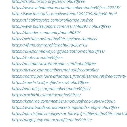
http://delphi.larsbo.org/user/nohu90free
https://www.vnbadminton.com/members/nohu90free.92728/
http://www.innetads.com/view/item-3262795-Nohu90.html
https://theafricavoice.com/profile/nohu90free
http://www.biblesupport.com/user/746397-nohu90free/
https://blender.community/nohu9052/
https://wirtube.de/a/nohu90free/video-channels
https://4fund.com/profile/nohu-90-262162
https://divisionmidway.org/jobs/author/nohu90free/
https://tooter.in/nohu90free
https://metaldevastationradio.com/nohu90free
https://artvee.com/members/nohu90free/profile/
https://participer.loire-atlantique.fr/profiles/nohu90free/activity
https://savelist.co/profile/users/nohu90free
https://eo-college.org/members/nohu90free/
https://cuchichi.es/author/nohu90free/
https://kenhrao.com/members/nohu90free.94984/#about
https://www.bandsworksconcerts.info/index.php?nohu90free
https://participons.mauges-sur-loire.fr/profiles/nohu90free/activi
https://ucgp.jujuy.edu.ar/profile/nohu90free/