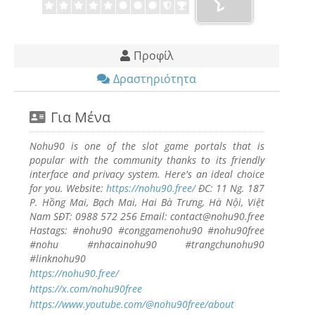
Προφίλ
Δραστηριότητα
Για Μένα
Nohu90 is one of the slot game portals that is
popular with the community thanks to its friendly
interface and privacy system. Here's an ideal choice
for you. Website:
https://nohu90.free/
ĐC: 11 Ng. 187
P. Hồng Mai, Bạch Mai, Hai Bà Trưng, Hà Nội, Việt
Nam SĐT: 0988 572 256 Email: contact@nohu90.free
Hastags: #nohu90 #conggamenohu90 #nohu90free
#nohu #nhacainohu90 #trangchunohu90
#linknohu90
https://nohu90.free/
https://x.com/nohu90free
https://www.youtube.com/@nohu90free/about