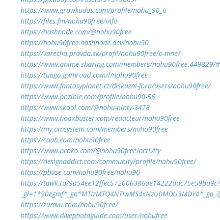
https://www.growkudos.com/profile/nohu_90_6
https://files.fm/nohu90free/info
https://hashnode.com/@nohu90free
https://nohu90free.hashnode.dev/nohu90
https://varecha.pravda.sk/profil/nohu90free/o-mne/
https://www.anime-sharing.com/members/nohu90free.449829/
https://tungo.gumroad.com/l/nohu90free
https://www.fantasyplanet.cz/diskuzni-fora/users/nohu90free/
https://www.pozible.com/profile/nohu90-56
https://www.skool.com/@nohu-ninty-3478
https://www.hoaxbuster.com/redacteur/nohu90free
https://my.omsystem.com/members/nohu90free
https://coub.com/nohu90free
https://www.proko.com/@nohu90free/activity
https://designaddict.com/community/profile/nohu90free/
https://pbase.com/nohu90free/nohu90
https://tawk.to/9a54ee12ffec572606386ae14222ddc75e59ba9c?
_gl=1*90egmf*_ga*MTIzMTQ4NTIwMS4xNzU0MDU3MDY4*_ga_Z
https://zumvu.com/nohu90free/
https://www.divephotoguide.com/user/nohufree