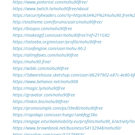
https://www.pinterest.com/nohu90free/
https://www.twitch.tv/nohu90free/about
https://securityheaders.com/?q=https%3A%2F%2Fnohu90.free%2
http://snstheme.com/forums/users/nohu90free/
https://bioqoo.com/nohu90free
https://makeagif.com/user/nohu90free?ref=Z11GR2
https://tatoeba.org/en/user/profile/nohu90free
https://confengine.com/user/nohu-90-2
https://allmyfaves.com/nohu90free
https://nohu90.free/
https://wibki.com/nohu90free
https://3dwarehouse.sketchup.com/user/d6297902-e87c-4e80-b
https://www.behance.net/nohu908
https://magic.ly/nohu90free
https://gravatar.com/nohu90free
https://linkin.bio/nohu90free/
https://promosimple.com/ps/39ed0/nohu90free
https://rapidapi.com/user/tungo1anbfegj38o
https://engage.eiturbanmobility.eu/profiles/nohu90_6/activity?l
https://www.brownbook.net/business/54132948/nohu90/
https://pixabay.com/users/51579869/