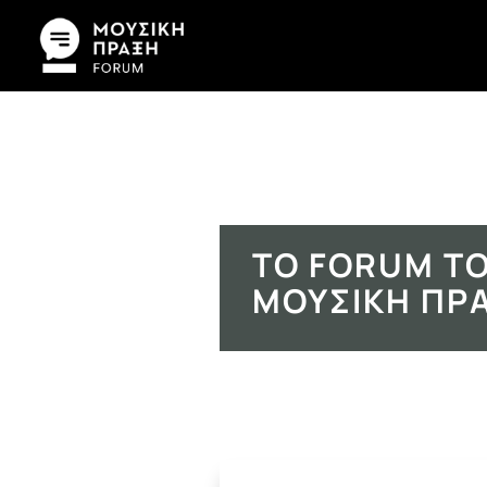
ΤΟ FORUM ΤΟ
ΜΟΥΣΙΚΉ ΠΡ