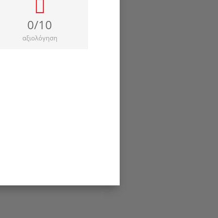
0/10
αξιολόγηση