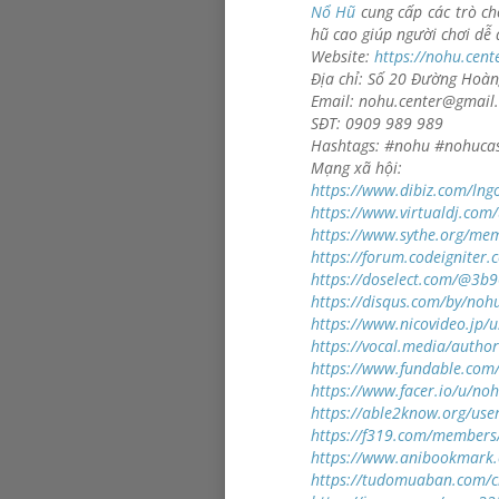
Nổ Hũ
cung cấp các trò ch
hũ cao giúp người chơi dễ 
Website:
https://nohu.cent
Địa chỉ: Số 20 Đường Hoàn
Email: nohu.center@gmail
SĐT: 0909 989 989
Hashtags: #nohu #nohuca
Mạng xã hội:
https://www.dibiz.com/ln
https://www.virtualdj.com
https://www.sythe.org/me
https://forum.codeignite
https://doselect.com/@3
https://disqus.com/by/noh
https://www.nicovideo.jp/
https://vocal.media/autho
https://www.fundable.com
https://www.facer.io/u/no
https://able2know.org/use
https://f319.com/members
https://www.anibookmark.
https://tudomuaban.com/ch