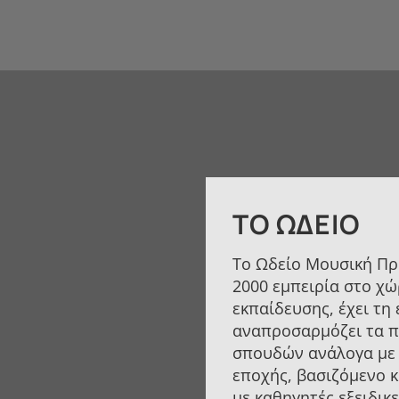
ΤΟ ΩΔΕΊΟ
Το Ωδείο Μουσική Πρ
2000 εμπειρία στο χώ
εκπαίδευσης, έχει τη 
αναπροσαρμόζει τα 
σπουδών ανάλογα με 
εποχής, βασιζόμενο 
με καθηγητές εξειδικ