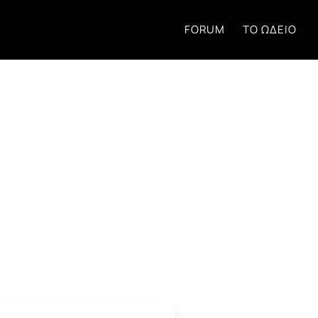
FORUM
ΤΟ ΩΔΕΊΟ
τηση στο Forum