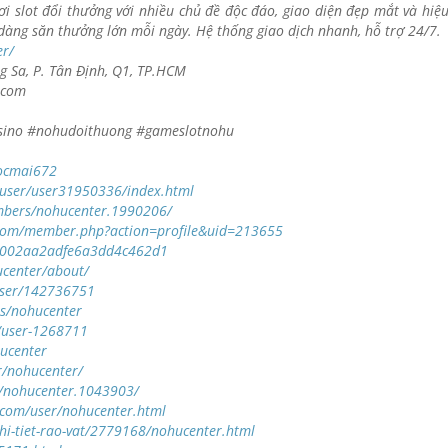
ơi slot đổi thưởng với nhiều chủ đề độc đáo, giao diện đẹp mắt và hiệ
dàng săn thưởng lớn mỗi ngày. Hệ thống giao dịch nhanh, hỗ trợ 24/7.
er/
g Sa, P. Tân Định, Q1, TP.HCM
.com
sino #nohudoithuong #gameslotnohu
gocmai672
/user/user31950336/index.html
mbers/nohucenter.1990206/
r.com/member.php?action=profile&uid=213655
b9002aa2adfe6a3dd4c462d1
ucenter/about/
user/142736751
rs/nohucenter
/user-1268711
hucenter
r/nohucenter/
/nohucenter.1043903/
com/user/nohucenter.html
i-tiet-rao-vat/2779168/nohucenter.html