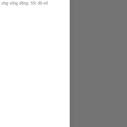
u ứng sống động. Tốc độ nổ