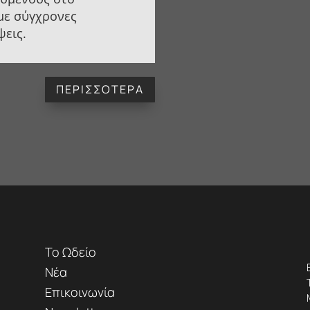
 με σύγχρονες
ψεις.
ΠΕΡΙΣΣΟΤΕΡΑ
Το Ωδείο
Νέα
Επικοινωνία