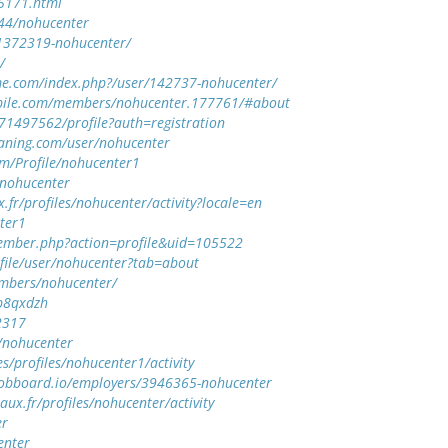
25171.html
844/nohucenter
e/1372319-nohucenter/
/
me.com/index.php?/user/142737-nohucenter/
mobile.com/members/nohucenter.177761/#about
171497562/profile?auth=registration
eaning.com/user/nohucenter
om/Profile/nohucenter1
/nohucenter
x.fr/profiles/nohucenter/activity?locale=en
ter1
ember.php?action=profile&uid=105522
ofile/user/nohucenter?tab=about
embers/nohucenter/
op8qxdzh
2317
/nohucenter
es/profiles/nohucenter1/activity
.jobboard.io/employers/3946365-nohucenter
aux.fr/profiles/nohucenter/activity
er
enter