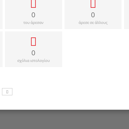
0
0
του άρεσαν
άρεσε σε άλλους
0
σχόλια ιστολογίου