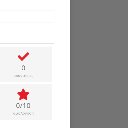
0
απαντήσεις
0/10
αξιολόγηση