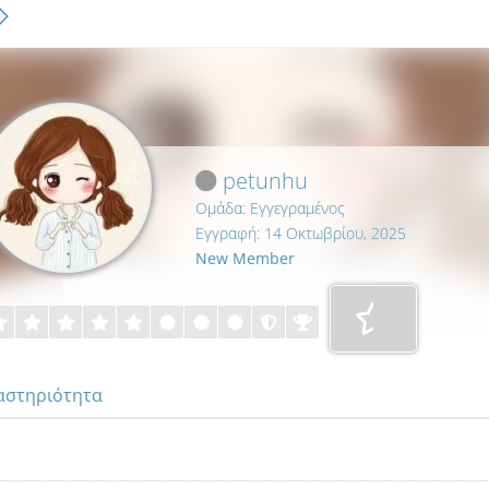
petunhu
Ομάδα: Εγγεγραμένος
Εγγραφή: 14 Οκτωβρίου, 2025
New Member
αστηριότητα