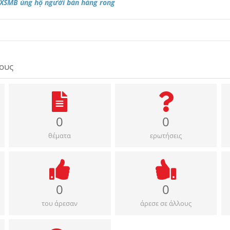
XSMB ủng hộ người bán hàng rong
ους
0
0
θέματα
ερωτήσεις
0
0
του άρεσαν
άρεσε σε άλλους