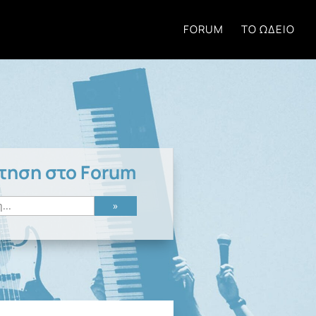
FORUM
ΤΟ ΩΔΕΊΟ
τηση στο Forum