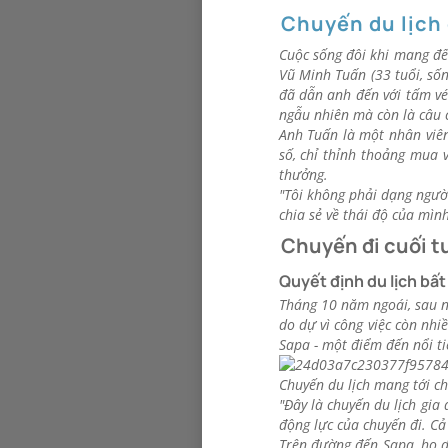
Chuyến du lịch 
Cuộc sống đôi khi mang đế
Vũ Minh Tuấn (33 tuổi, số
đã dẫn anh đến với tấm vé
ngẫu nhiên mà còn là câu c
Anh Tuấn là một nhân viên
số, chỉ thỉnh thoảng mua và
thưởng.
"Tôi không phải dạng người
chia sẻ về thái độ của mìn
Chuyến đi cuối t
Quyết định du lịch bất
Tháng 10 năm ngoái, sau nh
do dự vì công việc còn nhi
Sapa - một điểm đến nổi t
Chuyến du lịch mang tới c
"Đây là chuyến du lịch gia
động lực của chuyến đi. Cả
Trên đường đến Sapa, họ dừ