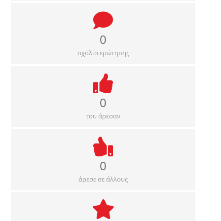
0
σχόλια ερώτησης
0
του άρεσαν
0
άρεσε σε άλλους