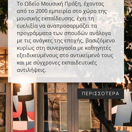
Το Ωδείο Μουσική Πράξη, έχοντας
από το 2000 εμπειρία στο χώρο της
μουσικής εκπαίδευσης, έχει τη
ευελιξία να αναπροσαρμόζει τα
προγράμματα των σπουδών ανάλογα
με τις ανάγκες της εποχής, βασιζόμενο
κυρίως στη συνεργασία με καθηγητές
εξειδικευμένους στο αντικείμενό τους
και με σύγχρονες εκπαιδευτικές
αντιλήψεις.
ΠΕΡΙΣΣΟΤΕΡΑ