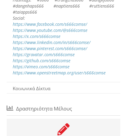
#dangnhaps666 #naptiens666 #ruttiens666
#taiapps666
Social:
https://www.facebook.com/s666comse/
https://www.youtube.com/@s666comse
https://x.com/s666comse
https://www.linkedin.com/in/s666comse/
https://www.pinterest.com/s666comse/
https://gravatar.com/s666comse
https://github.com/s666comse
https://vimeo.com/s666comse
https://www.openstreetmap.org/user/s666comse
Κοινωνικά Δίκτυα
Δραστηριότητα Μέλους