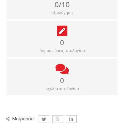
0/10
αξιολόγηση
0
δημοσιεύσεις ιστολογίου
0
σχόλια ιστολογίου
Μοιράσου: