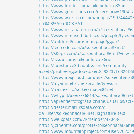
https://www.tumblr.com/soikeonhacai86net
https://www.goodreads.com/user/show/19041767
https://www.walkscore.com/people/199744440
nh%C3%A0-c%C3%A1i
https://www.instapaper.com/p/soikeonhacai86
https://www.intensedebate.com/people/tyleso
https://pubhtml5.com/homepage/ggujr/
https://leetcode.com/u/soikeonhacai86net/
https://500px.com/p/soikeonhacai86net?view=
https://issuu.com/soikeonhacai86net
https://substance3d.adobe.com/community-
assets/profile/org.adobe.user:2592237E6826
https://www.magcloud.com/user/soikeonhacai
https://myanimelist.net/profile/tylesom
https://trakteer.id/soikeonhacai86net
https://whyp.it/users/76814/soikeonhacai86net
https://aprenderfotografia.online/usuarios/soi
https://destek.matriksdata.com/?
qa=user/soikeonhacai86net#signature_text
https://we-xpats.com/vi/member/42048/
https://joinentre.com/profile/soikeonhacai86ne
https://www.mountainproject.com/user/202049