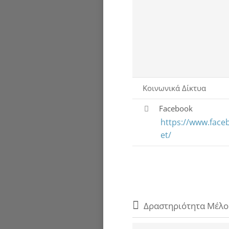
Κοινωνικά Δίκτυα
Facebook
https://www.face
et/
Δραστηριότητα Μέλο