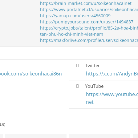
https://brain-market.com/u/soikeonhacainet
https://www.portalnet.cl/usuarios/soikeonhaca
https://yamap.com/users/4560009
https://pumpyoursound.com/u/user/1494837
https://crypto.jobs/talent/profile/85-2a-hoa-bi
tan-phu-ho-chi-minh-viet-nam
https://maxforlive.com/profile/user/soikeonha
Twitter
book.com/soikeonhacai86n
https://x.com/AndynB
YouTube
https://www.youtube
net
υς