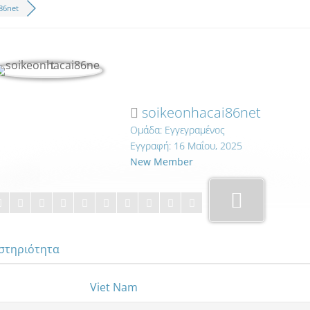
86net
soikeonhacai86net
Ομάδα: Εγγεγραμένος
Εγγραφή: 16 Μαΐου, 2025
New Member
στηριότητα
Viet Nam