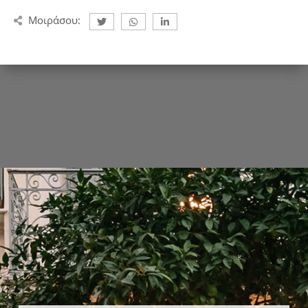
Μοιράσου: