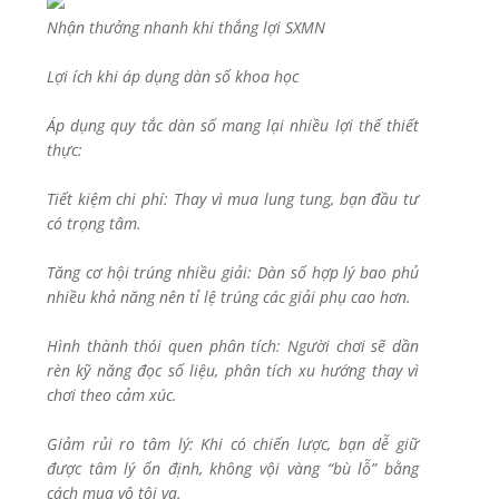
Nhận thưởng nhanh khi thắng lợi SXMN
Lợi ích khi áp dụng dàn số khoa học
Áp dụng quy tắc dàn số mang lại nhiều lợi thế thiết
thực:
Tiết kiệm chi phí: Thay vì mua lung tung, bạn đầu tư
có trọng tâm.
Tăng cơ hội trúng nhiều giải: Dàn số hợp lý bao phủ
nhiều khả năng nên tỉ lệ trúng các giải phụ cao hơn.
Hình thành thói quen phân tích: Người chơi sẽ dần
rèn kỹ năng đọc số liệu, phân tích xu hướng thay vì
chơi theo cảm xúc.
Giảm rủi ro tâm lý: Khi có chiến lược, bạn dễ giữ
được tâm lý ổn định, không vội vàng “bù lỗ” bằng
cách mua vô tội vạ.