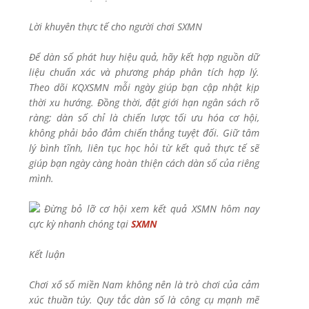
Lời khuyên thực tế cho người chơi SXMN
Để dàn số phát huy hiệu quả, hãy kết hợp nguồn dữ
liệu chuẩn xác và phương pháp phân tích hợp lý.
Theo dõi KQXSMN mỗi ngày giúp bạn cập nhật kịp
thời xu hướng. Đồng thời, đặt giới hạn ngân sách rõ
ràng; dàn số chỉ là chiến lược tối ưu hóa cơ hội,
không phải bảo đảm chiến thắng tuyệt đối. Giữ tâm
lý bình tĩnh, liên tục học hỏi từ kết quả thực tế sẽ
giúp bạn ngày càng hoàn thiện cách dàn số của riêng
mình.
Đừng bỏ lỡ cơ hội xem kết quả XSMN hôm nay
cực kỳ nhanh chóng tại
SXMN
Kết luận
Chơi xổ số miền Nam không nên là trò chơi của cảm
xúc thuần túy. Quy tắc dàn số là công cụ mạnh mẽ