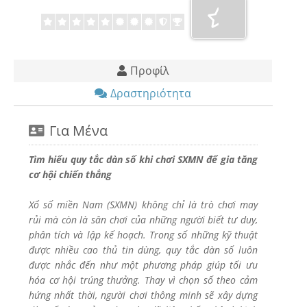
Προφίλ
Δραστηριότητα
Για Μένα
Tìm hiểu quy tắc dàn số khi chơi SXMN để gia tăng
cơ hội chiến thắng
Xổ số miền Nam (SXMN) không chỉ là trò chơi may
rủi mà còn là sân chơi của những người biết tư duy,
phân tích và lập kế hoạch. Trong số những kỹ thuật
được nhiều cao thủ tin dùng, quy tắc dàn số luôn
được nhắc đến như một phương pháp giúp tối ưu
hóa cơ hội trúng thưởng. Thay vì chọn số theo cảm
hứng nhất thời, người chơi thông minh sẽ xây dựng