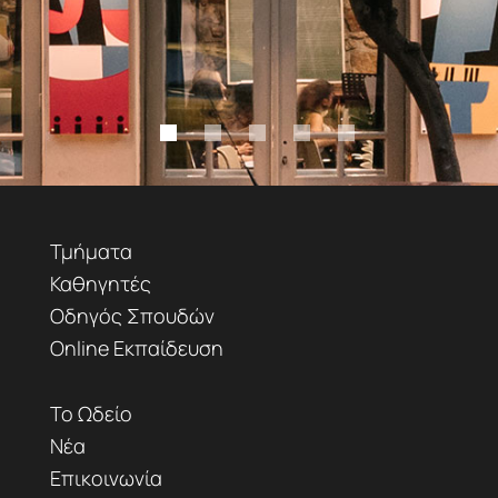
Τμήματα
Καθηγητές
Οδηγός Σπουδών
Online Εκπαίδευση
Το Ωδείο
Νέα
Επικοινωνία