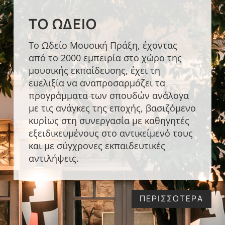
ΤΟ ΩΔΕΊΟ
Το Ωδείο Μουσική Πράξη, έχοντας
από το 2000 εμπειρία στο χώρο της
μουσικής εκπαίδευσης, έχει τη
ευελιξία να αναπροσαρμόζει τα
προγράμματα των σπουδών ανάλογα
με τις ανάγκες της εποχής, βασιζόμενο
κυρίως στη συνεργασία με καθηγητές
εξειδικευμένους στο αντικείμενό τους
και με σύγχρονες εκπαιδευτικές
αντιλήψεις.
ΠΕΡΙΣΣΟΤΕΡΑ