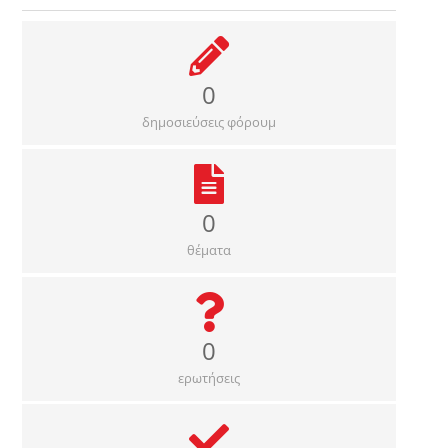
0
δημοσιεύσεις φόρουμ
0
θέματα
0
ερωτήσεις