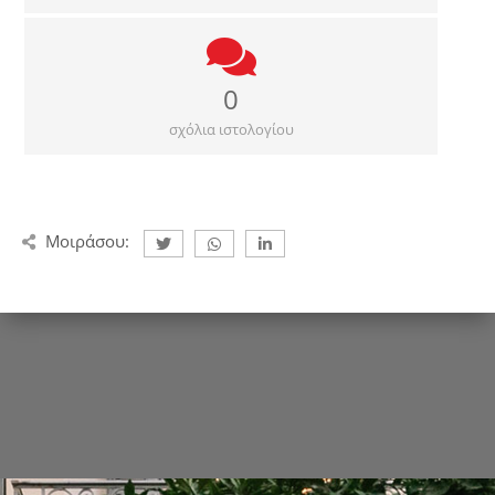
0
σχόλια ιστολογίου
Μοιράσου: