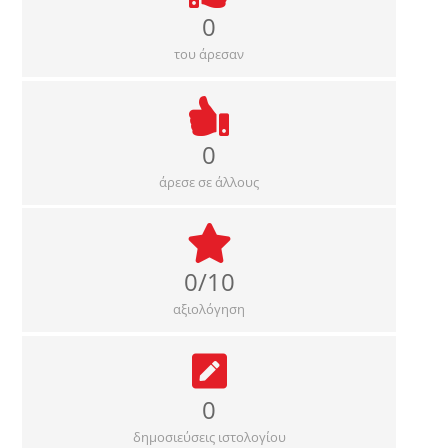
0
του άρεσαν
0
άρεσε σε άλλους
0/10
αξιολόγηση
0
δημοσιεύσεις ιστολογίου