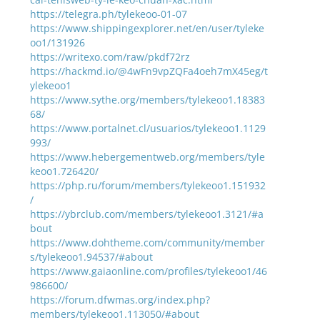
https://telegra.ph/tylekeoo-01-07
https://www.shippingexplorer.net/en/user/tyleke
oo1/131926
https://writexo.com/raw/pkdf72rz
https://hackmd.io/@4wFn9vpZQFa4oeh7mX45eg/t
ylekeoo1
https://www.sythe.org/members/tylekeoo1.18383
68/
https://www.portalnet.cl/usuarios/tylekeoo1.1129
993/
https://www.hebergementweb.org/members/tyle
keoo1.726420/
https://php.ru/forum/members/tylekeoo1.151932
/
https://ybrclub.com/members/tylekeoo1.3121/#a
bout
https://www.dohtheme.com/community/member
s/tylekeoo1.94537/#about
https://www.gaiaonline.com/profiles/tylekeoo1/46
986600/
https://forum.dfwmas.org/index.php?
members/tylekeoo1.113050/#about