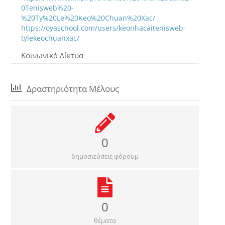
0Tenisweb%20-
%20Ty%20Le%20Keo%20Chuan%20Xac/
https://oyaschool.com/users/keonhacaitenisweb-
tylekeochuanxac/
Κοινωνικά Δίκτυα
Δραστηριότητα Μέλους
0
δημοσιεύσεις φόρουμ
0
θέματα