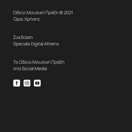
Ωδείο Μουσική Πράξη © 2021
Όροι Χρήσης
Σχεδίαση
Specials Digital Athens
Το Ωδείο Μουσική Πράξη
στα Social Media


