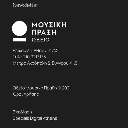
Newsletter
Βεΐκου 33, Αθήνα, 11742.
Τηλ.:
210 9213135
Μετρό Ακρόπολη & Συγγρού-Φιξ
Ωδείο Μουσική Πράξη © 2021
Όροι Χρήσης
Σχεδίαση
Specials Digital Athens