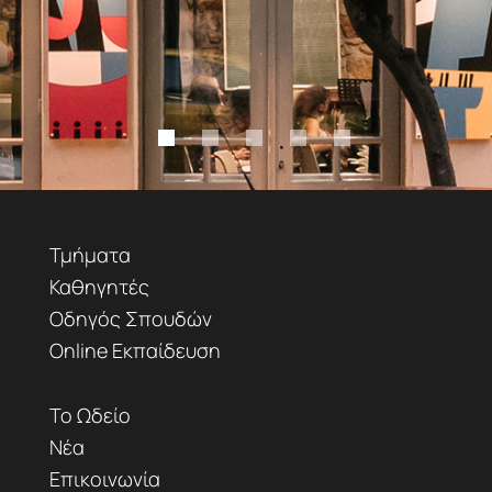
Τμήματα
Καθηγητές
Οδηγός Σπουδών
Online Εκπαίδευση
Το Ωδείο
Νέα
Επικοινωνία