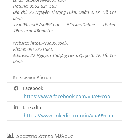
Hotline: 0962 821 583
Địa chỉ: 22 Nguyễn Thượng Hiền, Quận 3, TP. Hồ Chí
Minh
#vua99cool#Vua99Cool #CasinoOnline #Poker
#Baccarat #Roulette
Website: https://vua99.cool/.
Phone: 0962821583.
Address: 22 Nguyễn Thượng Hiền, Quận 3, TP. Hồ Chí
Minh.
Κοινωνικά Δίκτυα
Facebook
https://www.facebook.com/vua99cool
LinkedIn
https://www.linkedin.com/in/vua99cool
Δραστηριότητα Μέλους