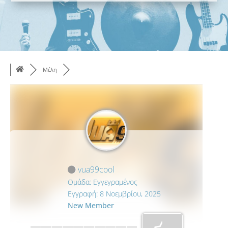
Μέλη
vua99cool
Ομάδα: Εγγεγραμένος
Εγγραφή: 8 Νοεμβρίου, 2025
New Member