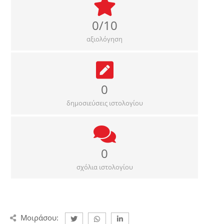
0/10
αξιολόγηση
0
δημοσιεύσεις ιστολογίου
0
σχόλια ιστολογίου
Μοιράσου: