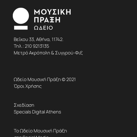
Βεΐκου 33, Αθήνα, 11742.
Τηλ.:
210 9213135
Μετρό Ακρόπολη & Συγγρού-Φιξ
Ωδείο Μουσική Πράξη © 2021
Όροι Χρήσης
Σχεδίαση
Specials Digital Athens
Το Ωδείο Μουσική Πράξη