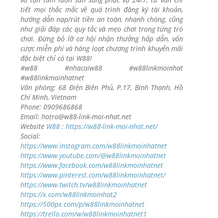
tiết mọi thắc mắc về quá trình đăng ký tài khoản,
hướng dẫn nạp/rút tiền an toàn, nhanh chóng, cũng
như giải đáp các quy tắc và mẹo chơi trong từng trò
chơi. Đừng bỏ lỡ cơ hội nhận thưởng hấp dẫn, vốn
cược miễn phí và hàng loạt chương trình khuyến mãi
đặc biệt chỉ có tại W88!
#w88 #nhacaiw88 #w88linkmoinhat
#w88linkmoinhatnet
Văn phòng: 68 Điện Biên Phủ, P.17, Bình Thạnh, Hồ
Chí Minh, Vietnam
Phone: 0909686868
Email: hotro@w88-link-moi-nhat.net
Website
W88
:
https://w88-link-moi-nhat.net/
Social:
https://www.instagram.com/w88linkmoinhatnet
https://www.youtube.com/@w88linkmoinhatnet
https://www.facebook.com/w88linkmoinhatnet
https://www.pinterest.com/w88linkmoinhatnet/
https://www.twitch.tv/w88linkmoinhatnet
https://x.com/w88linkmoinhat2
https://500px.com/p/w88linkmoinhatnet
https://trello.com/w/w88linkmoinhatnet1